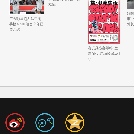
戏靠
须防
事冲
三大球星霸占法甲射
外长
手榜MMN组合今年已
造76球
流玩具盛宴即将“空
降”正大广场珍藏级手
办、