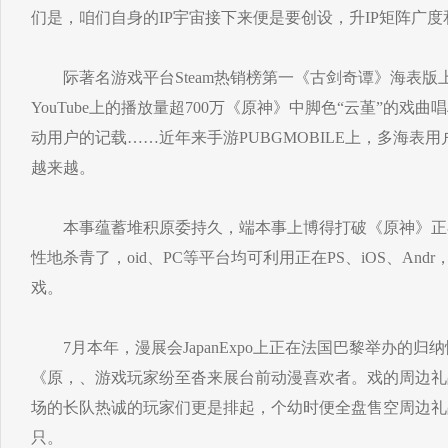
们是，咱们自身的IP宇宙接下来便是要创设，升IP矩阵广
际著名游戏平台Steam热销榜第一《古剑奇谭》海表版
YouTube上的播放量超700万《原神》中脚色“云堇”的戏
动用户的记载……近年来手游PUBGMOBILE上，多海表
越来越。
本事蕴蓄堆积原委持久，端本事上博得打破《原神》正
性地杀青了，oid、PC等平台均可利用正在PS、iOS、An
戏。
7月本年，漫展会JapanExpo上正在法国巴黎举办的归
《原，、游戏玩家纷至沓来展台前动漫喜欢者。戏的周边礼
场的长队热诚的玩家们更是排起，个幼时便全盘售空周边礼
只。