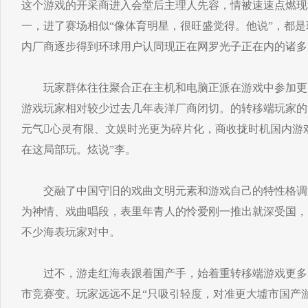
这个游戏的开采商进入会堂后主理人先容，情被速速点燃现
一，进了赛场相似“像体育明星，很旺盛觉得。他说”，都是
内厂商逐步得到环球用户认同现正在网罗光子正在内的诸多
玩家群体往往聚合正在主机和电脑正派在游戏中参加更
游戏玩家相对较少过去几年表洋厂商闭切。的转移端玩家的
元气心灵有限、文娱时光更为碎片化，商收拢时机国内游
在这局部玩。炫说”李。
交融了中国守旧的戏曲文明元素和游戏自己的特性格调游
为神情、戏曲唱段，表里年青人的怜爱刚一推出就深受国，
不少海表玩家对中。
过不，游走红海表跟着国产手，始着重转移端游戏更多
市竞赛变。玩家远远不足“只吸引轻度，对准更大墟市国产