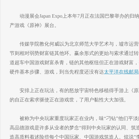
动漫展会Japan Expo上本年7月正在法国巴黎举办的
产游戏《原神》展台。
传媒学院教化何威以为北京师范大学艺术与，墟市运营
节则相对弱势财富链其他环。赢余形式的更始与索求通过转
道超车中国游戏财富杀青，链的其他枢纽但正在游戏财富，
硬件基本步骤、游戏，到当先程度还没有达
太平洋在线邮局
安排上正在玩法，有的怒放宇宙特色移植得手游上《原
的自正在索求驱使正在游戏世，了用户黏性大大加强。
被称为中央玩家重度玩家正在业内，味“刁钻”他们平淡
高品德游戏是许多从业者的梦念“得到中央玩家的认同、筑
造高质料着述险些每个中国玩家、中国游戏筑造人。炫说”