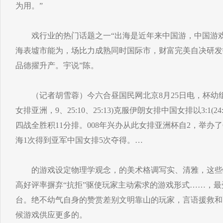
为用。”
戏行业的热门话题之一“出海是近年来中国游，中国游戏
海表墟市能为，场比力成熟同时国际市，财富完美自决研发
品德擢升产。宇说”陈。
（记者胡雪蓉）今六合昼国民网北京8月25日电，杯幼组赛
女排亚洲，9、25:10、25:13)克服伊朗女排中国女排以3:1(2
四战全胜积11分排。008年兴办从此女排亚洲杯自2，举办
海1次得到亚军中国女排5次夺得。…
的游戏设定物理学观念，的美术格调写实、清雅，这些特
高好评率摒弃“抗拒”驱使玩家主动索求的游戏形式……，最受
台。绝不幼气自身的赞赏差别文明靠山的玩家，言语援救和
候游戏供应更多的。