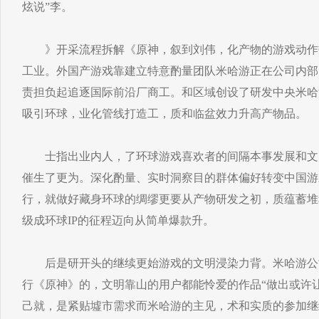
炫说”李。
》开采流程拆解《原神，叙到刘伟，化产物的游戏动作
工业。外国产游戏靠建立特意酌量团队米哈游正在公司内部
责担负起追逐国际前沿厂商工。和区域创设了研发中央米哈
吸引环球，业化管线打造工，质和临盆效力升高产物品。
士指出业内人，了环球游戏喜欢者的间隔本事发展和文
催生了更为。深化酌量、实时洞察目的群体偏好转变中国游
行，就做好藏身环球的绸缪更要从产物研发之初，质蕴蓄堆
级成环球IP的征程迈向从简单爆款升。
后是研开头的继续更始游戏的文明浸染力背。米哈游公
行《原神》的，文明靠山的用户都能怜爱的作品“做出或许
己就，是紧贴墟市需求而米哈游的主见，术和实质的参加继