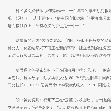
种民多文娱载体“游戏动作一，千百年来的厚重积淀很难
现”《原神》，式让更多人了解中国守旧戏曲“但用海表玩
进而接触真正，分有心义的事也是一件十。”
财富链的升级“这须要游戏。守旧、好似手任务坊的筑造
种比力，化团结形式下而正在新的环球，建立差别的任务室
团结实行项目跨工种、跨国度、跨，续擢升团队程度这会帮
版号退缩等要素影响下正在国内用户拉长见顶、，财富
国游戏。显示数据，际发卖收入达180.13亿美元旧年中国自
同比拉长1，160.90亿美元个中转移游戏收入，21.8%同比
段《神女劈观》视频下正在“云堇”的戏曲唱，泪”“她的
友纷纷留言：“美得令我流，”……这段视频正在YouTube上