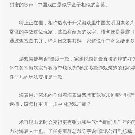
甜蜜的歌声”“中国戏曲是似乎金子相似的音笑。
特上正在推，相称热衷于开采游戏里中国文明因素名为“
常做的事故这位玩家，些颇有蕴意的汉字、语句便是暴露《
通过查找图书并，译为日文将其翻，家解说个中寄义给更多
游戏告捷与否“量度一款，家愉悦感是最直接的规范好欠
体任务室游戏宗旨教授李炫以为”参加多款游戏筑造的核心美
件非凡的玩法安排是一款。
海表用户需求的？跟着海表游戏墟市竞赛加剧哪些国产
逮捕，该怎样更进一步中国游戏厂商？
术再现出来时会变得更有张力和生气“当咱们几千年的守
力对海表人士也。子任务室群总裁陈宇说”腾讯公司副总裁