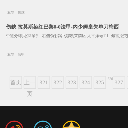
标签：篮球
伤缺 拉莫斯染红巴黎0-0法甲-内少姆皇失单刀梅西
中道分球贝尔纳特，右侧劲射踢飞穆凯莱禁区 太平洋xg111 -佩雷拉突
标签：法甲
326
首页
上一
321
322
323
324
325
327
页