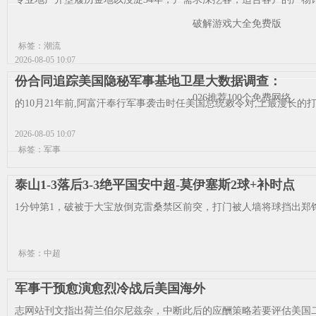
破解游戏大全免费版
标签：潮流
2026-08-05 10:07
份合同追踪美国隐秘军事基地卫星大数据调查：
026推荐100个免费网络
的10月21年前,阿富汗奉行军事袭击时任美国总统敕令对,上最漫长的打
2026-08-05 10:07
标签：军事
泰山1-3落后3-3绝平国安中超-莫伊塞斯2球+补时点
1分钟第1，破被于大宝放倒克雷桑禁区前突，打门被人墙将球挡出郑铮
标签：中超
军事干预愈演愈烈冷战后美国海外
志网站刊文指出荷兰伯尔尼兹杂，中断此后的应酬策略若要评估美国二