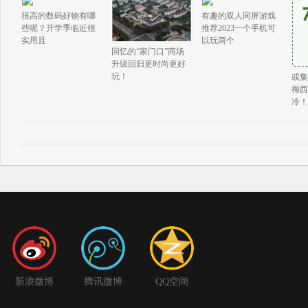
很高的数码好物有哪
有趣的双人同屏游戏
些呢？开学季临近很
推荐2023一个手机可
实用且
以玩两个
回忆的“家门口”商场
升级回归更时尚更好
玩！
或集
梅西
冷！
新浪微博
腾讯微博
QQ空间