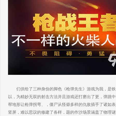
们供给了三种身份的脚色《枪弹先生》游戏为我，是铁
以，为精妙无双的射击方法并且游戏还打磨出了更，弹跳中
帮地形让枪弹拐弯、，僵尸从怪僻多样的仇敌插手了诸如表
竖屏，难以思议的修建了各样，题的作沙场景涵盖了物理谜