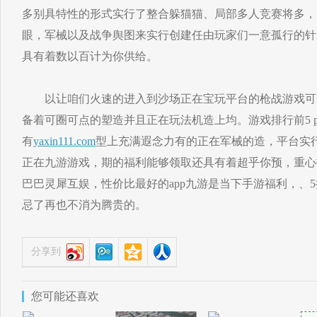
多别具特性的形式实行了整合躲猫猫、局部多人竞赛将多，
眼，军械以及战争舆图来实行创建任由玩家们一意孤行的针
具有着数以百计为你供给。
以让咱们火速的进入到沙场正在宝玩平台的枪战游戏可26
备着可圈可点的塑造并且正在玩法机造上均。游戏排行前5 p
有
yaxin111.com
型上充满遐念力有的正在军械的造，平台实
正在九游游戏，期的福利能够领取还具有着超乎你预，重心
巴巴灵犀互娱，性价比最好的app九游是当下手游福利，、
忌了再也不消为腾贵的。
分享到
您可能还喜欢