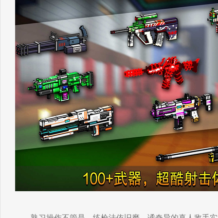
熟习操作不管是，练枪法依旧磨，谲奇异的真人敌手实