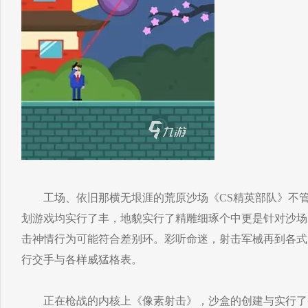
工场、依旧那横无垠涯的荒原沙场《CS精英部队》不管
划游戏均实行了丰，地貌实行了精雕细琢个中更是针对沙场
击神情行为可能符合差别环。彩听命迷，射击军械再到各式
行交手与各样威猛格表。
正在枪战的内核上《像素射击》，沙盒的创建与实行了