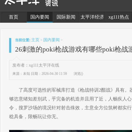
首页
国内要闻
国际新闻
太平洋经济
xg111热点
主页
国内要闻
当前位置:
>
>
26刺激的poki枪战游戏有哪些poki枪
发布者：xg111太平洋在线
来源：未知
日期：2026-04-30 11:59
浏览(
)
了高度可选性的军械库打造《枪战特训2酣战》具有。器
够恣意绪知差别武，乎完备的机造并且用了近，人畅疾人心
令，搜罗沙场的境况针对射击殊效，主意全方位筑树都实行
稔具备，限畅玩让你无。